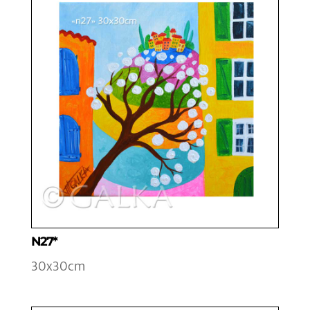
N27*
30x30cm