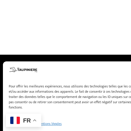
Pour offrir les meilleures expériences, nous utilisons des technologies telles que les 
et/ou accéder aux informations des appareils. Le fait de consentir à ces technologie
© LaTaupiniere.org –
Mentions légales
–
Politiqu
traiter des données telles que le comportement de navigation ou les ID uniques sur ce 
pas consentir ou de retirer son consentement peut avoir un effet négatif sur certaines
fonctions.
FR
Politique de cookies
Mentions légales