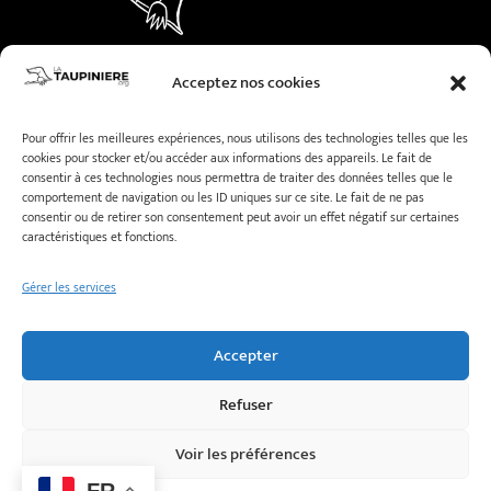
© LaTaupiniere.org –
Mentions légales
–
Acceptez nos cookies
Politique de cookies
Pour offrir les meilleures expériences, nous utilisons des technologies telles que les
cookies pour stocker et/ou accéder aux informations des appareils. Le fait de
consentir à ces technologies nous permettra de traiter des données telles que le
Galka
comportement de navigation ou les ID uniques sur ce site. Le fait de ne pas
consentir ou de retirer son consentement peut avoir un effet négatif sur certaines
caractéristiques et fonctions.
Gérer les services
Marc Renaut
Accepter
Refuser
Voir les préférences
FR